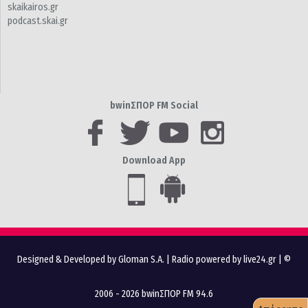
skaikairos.gr
podcast.skai.gr
bwinΣΠΟΡ FM Social
Download App
Designed & Developed by Gloman S.A.
|
Radio powered by live24.gr
| ©
2006 - 2026 bwinΣΠΟΡ FM 94.6