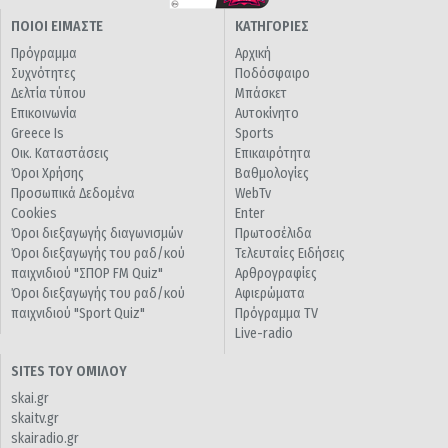
ΠΟΙΟΙ ΕΙΜΑΣΤΕ
ΚΑΤΗΓΟΡΙΕΣ
Πρόγραμμα
Αρχική
Συχνότητες
Ποδόσφαιρο
Δελτία τύπου
Μπάσκετ
Επικοινωνία
Αυτοκίνητο
Greece Is
Sports
Οικ. Καταστάσεις
Επικαιρότητα
Όροι Χρήσης
Βαθμολογίες
Προσωπικά Δεδομένα
WebTv
Cookies
Enter
Όροι διεξαγωγής διαγωνισμών
Πρωτοσέλιδα
Όροι διεξαγωγής του ραδ/κού
Τελευταίες Ειδήσεις
παιχνιδιού "ΣΠΟΡ FM Quiz"
Αρθρογραφίες
Όροι διεξαγωγής του ραδ/κού
Αφιερώματα
παιχνιδιού "Sport Quiz"
Πρόγραμμα TV
Live-radio
SITES ΤΟΥ ΟΜΙΛΟΥ
skai.gr
skaitv.gr
skairadio.gr