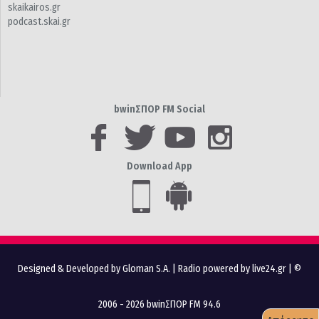
skaikairos.gr
podcast.skai.gr
bwinΣΠΟΡ FM Social
Download App
Designed & Developed by Gloman S.A.
|
Radio powered by live24.gr
| ©
2006 - 2026 bwinΣΠΟΡ FM 94.6