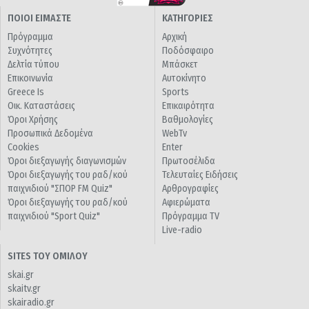
ΠΟΙΟΙ ΕΙΜΑΣΤΕ
ΚΑΤΗΓΟΡΙΕΣ
Πρόγραμμα
Αρχική
Συχνότητες
Ποδόσφαιρο
Δελτία τύπου
Μπάσκετ
Επικοινωνία
Αυτοκίνητο
Greece Is
Sports
Οικ. Καταστάσεις
Επικαιρότητα
Όροι Χρήσης
Βαθμολογίες
Προσωπικά Δεδομένα
WebTv
Cookies
Enter
Όροι διεξαγωγής διαγωνισμών
Πρωτοσέλιδα
Όροι διεξαγωγής του ραδ/κού
Τελευταίες Ειδήσεις
παιχνιδιού "ΣΠΟΡ FM Quiz"
Αρθρογραφίες
Όροι διεξαγωγής του ραδ/κού
Αφιερώματα
παιχνιδιού "Sport Quiz"
Πρόγραμμα TV
Live-radio
SITES ΤΟΥ ΟΜΙΛΟΥ
skai.gr
skaitv.gr
skairadio.gr