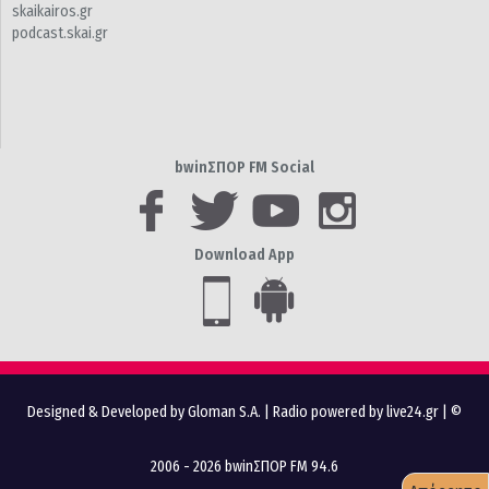
skaikairos.gr
podcast.skai.gr
bwinΣΠΟΡ FM Social
Download App
Designed & Developed by Gloman S.A.
|
Radio powered by live24.gr
| ©
2006 - 2026 bwinΣΠΟΡ FM 94.6