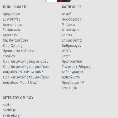
ΠΟΙΟΙ ΕΙΜΑΣΤΕ
ΚΑΤΗΓΟΡΙΕΣ
Πρόγραμμα
Αρχική
Συχνότητες
Ποδόσφαιρο
Δελτία τύπου
Μπάσκετ
Επικοινωνία
Αυτοκίνητο
Greece Is
Sports
Οικ. Καταστάσεις
Επικαιρότητα
Όροι Χρήσης
Βαθμολογίες
Προσωπικά Δεδομένα
WebTv
Cookies
Enter
Όροι διεξαγωγής διαγωνισμών
Πρωτοσέλιδα
Όροι διεξαγωγής του ραδ/κού
Τελευταίες Ειδήσεις
παιχνιδιού "ΣΠΟΡ FM Quiz"
Αρθρογραφίες
Όροι διεξαγωγής του ραδ/κού
Αφιερώματα
παιχνιδιού "Sport Quiz"
Πρόγραμμα TV
Live-radio
SITES ΤΟΥ ΟΜΙΛΟΥ
skai.gr
skaitv.gr
skairadio.gr