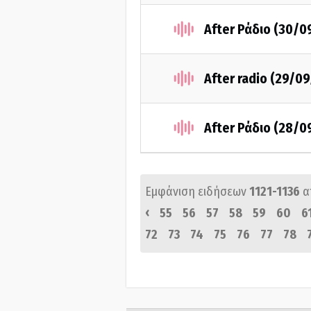
After Ράδιο (30/0
After radio (29/0
After Ράδιο (28/0
Εμφάνιση ειδήσεων
1121-1136
α
‹
55
56
57
58
59
60
6
72
73
74
75
76
77
78