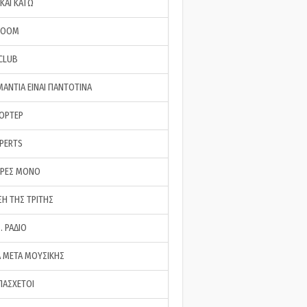
ΚΑΙ ΚΑΤΩ
ROOM
 CLUB
ΜΑΝΤΙΑ ΕΙΝΑΙ ΠΑΝΤΟΤΙΝΑ
ΠΟΡΤΕΡ
XPERTS
ΕΡΕΣ ΜΟΝΟ
ΣΗ ΤΗΣ ΤΡΙΤΗΣ
… ΡΑΔΙΟ
 ΜΕΤΑ ΜΟΥΣΙΚΗΣ
ΠΑΣΧΕΤΟΙ