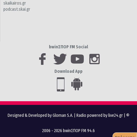
skaikairos.gr
podcast.skai.gr
bwinΣΠΟΡ FM Social
Download App
Designed & Developed by Gloman S.A.
|
Radio powered by live24.gr
| ©
2006 - 2026 bwinΣΠΟΡ FM 94.6