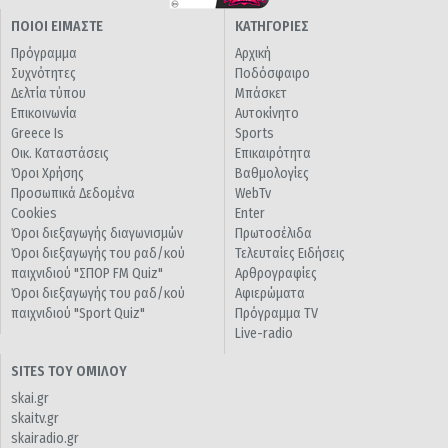
ΠΟΙΟΙ ΕΙΜΑΣΤΕ
ΚΑΤΗΓΟΡΙΕΣ
Πρόγραμμα
Αρχική
Συχνότητες
Ποδόσφαιρο
Δελτία τύπου
Μπάσκετ
Επικοινωνία
Αυτοκίνητο
Greece Is
Sports
Οικ. Καταστάσεις
Επικαιρότητα
Όροι Χρήσης
Βαθμολογίες
Προσωπικά Δεδομένα
WebTv
Cookies
Enter
Όροι διεξαγωγής διαγωνισμών
Πρωτοσέλιδα
Όροι διεξαγωγής του ραδ/κού
Τελευταίες Ειδήσεις
παιχνιδιού "ΣΠΟΡ FM Quiz"
Αρθρογραφίες
Όροι διεξαγωγής του ραδ/κού
Αφιερώματα
παιχνιδιού "Sport Quiz"
Πρόγραμμα TV
Live-radio
SITES ΤΟΥ ΟΜΙΛΟΥ
skai.gr
skaitv.gr
skairadio.gr