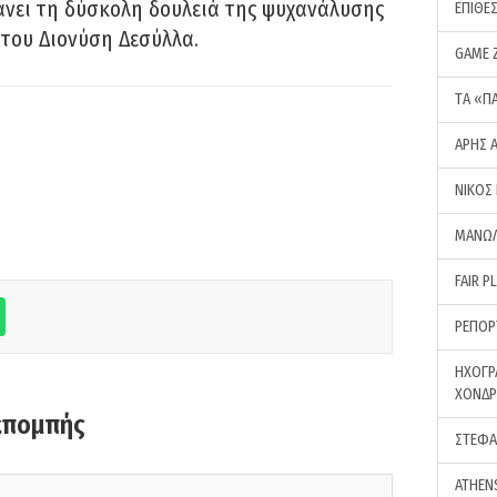
νει τη δύσκολη δουλειά της ψυχανάλυσης
ΕΠΙΘΕ
του Διονύση Δεσύλλα.
GAME 
ΤA «Π
ΑΡΗΣ 
ΝΙΚΟΣ
ΜΑΝΩΛ
FAIR P
ΡΕΠΟΡ
ΗΧΟΓΡ
ΧΟΝΔ
κπομπής
ΣΤΕΦΑ
ATHEN