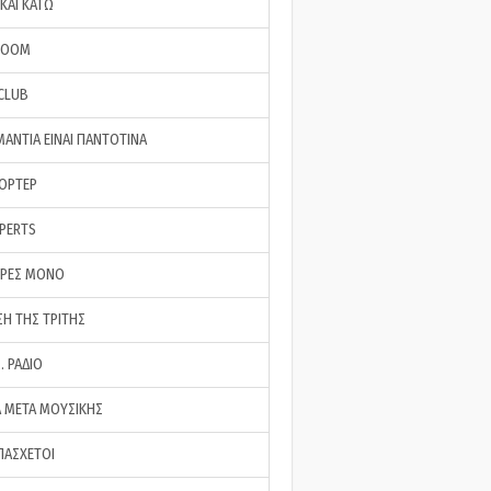
ΚΑΙ ΚΑΤΩ
ROOM
 CLUB
ΜΑΝΤΙΑ ΕΙΝΑΙ ΠΑΝΤΟΤΙΝΑ
ΠΟΡΤΕΡ
XPERTS
ΕΡΕΣ ΜΟΝΟ
ΣΗ ΤΗΣ ΤΡΙΤΗΣ
… ΡΑΔΙΟ
 ΜΕΤΑ ΜΟΥΣΙΚΗΣ
ΠΑΣΧΕΤΟΙ