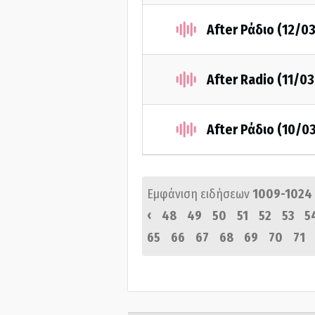
After Ράδιο (12/0
After Radio (11/0
After Ράδιο (10/0
Εμφάνιση ειδήσεων
1009-1024
‹
48
49
50
51
52
53
5
65
66
67
68
69
70
71