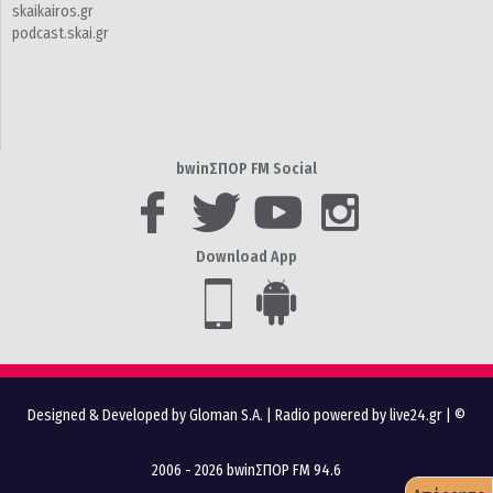
skaikairos.gr
podcast.skai.gr
bwinΣΠΟΡ FM Social
Download App
Designed & Developed by Gloman S.A.
|
Radio powered by live24.gr
| ©
2006 - 2026 bwinΣΠΟΡ FM 94.6