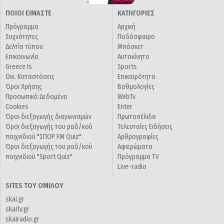
ΠΟΙΟΙ ΕΙΜΑΣΤΕ
ΚΑΤΗΓΟΡΙΕΣ
Πρόγραμμα
Αρχική
Συχνότητες
Ποδόσφαιρο
Δελτία τύπου
Μπάσκετ
Επικοινωνία
Αυτοκίνητο
Greece Is
Sports
Οικ. Καταστάσεις
Επικαιρότητα
Όροι Χρήσης
Βαθμολογίες
Προσωπικά Δεδομένα
WebTv
Cookies
Enter
Όροι διεξαγωγής διαγωνισμών
Πρωτοσέλιδα
Όροι διεξαγωγής του ραδ/κού
Τελευταίες Ειδήσεις
παιχνιδιού "ΣΠΟΡ FM Quiz"
Αρθρογραφίες
Όροι διεξαγωγής του ραδ/κού
Αφιερώματα
παιχνιδιού "Sport Quiz"
Πρόγραμμα TV
Live-radio
SITES ΤΟΥ ΟΜΙΛΟΥ
skai.gr
skaitv.gr
skairadio.gr