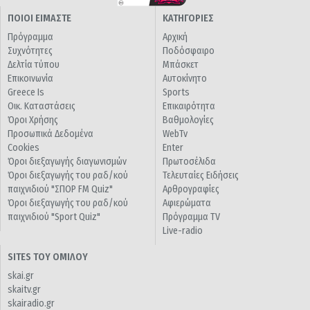
ΠΟΙΟΙ ΕΙΜΑΣΤΕ
ΚΑΤΗΓΟΡΙΕΣ
Πρόγραμμα
Αρχική
Συχνότητες
Ποδόσφαιρο
Δελτία τύπου
Μπάσκετ
Επικοινωνία
Αυτοκίνητο
Greece Is
Sports
Οικ. Καταστάσεις
Επικαιρότητα
Όροι Χρήσης
Βαθμολογίες
Προσωπικά Δεδομένα
WebTv
Cookies
Enter
Όροι διεξαγωγής διαγωνισμών
Πρωτοσέλιδα
Όροι διεξαγωγής του ραδ/κού
Τελευταίες Ειδήσεις
παιχνιδιού "ΣΠΟΡ FM Quiz"
Αρθρογραφίες
Όροι διεξαγωγής του ραδ/κού
Αφιερώματα
παιχνιδιού "Sport Quiz"
Πρόγραμμα TV
Live-radio
SITES ΤΟΥ ΟΜΙΛΟΥ
skai.gr
skaitv.gr
skairadio.gr