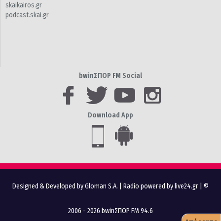
skaikairos.gr
podcast.skai.gr
bwinΣΠΟΡ FM Social
Download App
Designed & Developed by Gloman S.A.
|
Radio powered by live24.gr
| ©
2006 - 2026 bwinΣΠΟΡ FM 94.6