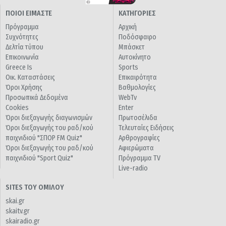
ΠΟΙΟΙ ΕΙΜΑΣΤΕ
ΚΑΤΗΓΟΡΙΕΣ
Πρόγραμμα
Αρχική
Συχνότητες
Ποδόσφαιρο
Δελτία τύπου
Μπάσκετ
Επικοινωνία
Αυτοκίνητο
Greece Is
Sports
Οικ. Καταστάσεις
Επικαιρότητα
Όροι Χρήσης
Βαθμολογίες
Προσωπικά Δεδομένα
WebTv
Cookies
Enter
Όροι διεξαγωγής διαγωνισμών
Πρωτοσέλιδα
Όροι διεξαγωγής του ραδ/κού
Τελευταίες Ειδήσεις
παιχνιδιού "ΣΠΟΡ FM Quiz"
Αρθρογραφίες
Όροι διεξαγωγής του ραδ/κού
Αφιερώματα
παιχνιδιού "Sport Quiz"
Πρόγραμμα TV
Live-radio
SITES ΤΟΥ ΟΜΙΛΟΥ
skai.gr
skaitv.gr
skairadio.gr