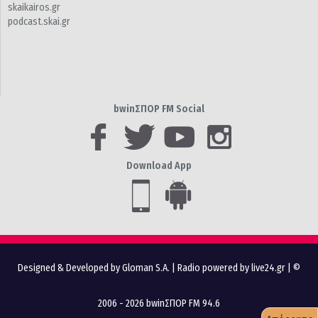
skaikairos.gr
podcast.skai.gr
bwinΣΠΟΡ FM Social
Download App
Designed & Developed by Gloman S.A.
|
Radio powered by live24.gr
| ©
2006 - 2026 bwinΣΠΟΡ FM 94.6