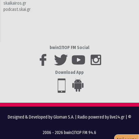
skaikairos.gr
podcast.skai.gr
bwinΣΠΟΡ FM Social
Download App
Designed & Developed by Gloman S.A.
|
Radio powered by live24.gr
| ©
2006 - 2026 bwinΣΠΟΡ FM 94.6