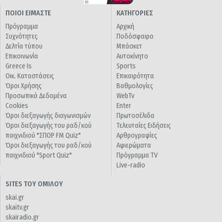
ΠΟΙΟΙ ΕΙΜΑΣΤΕ
ΚΑΤΗΓΟΡΙΕΣ
Πρόγραμμα
Αρχική
Συχνότητες
Ποδόσφαιρο
Δελτία τύπου
Μπάσκετ
Επικοινωνία
Αυτοκίνητο
Greece Is
Sports
Οικ. Καταστάσεις
Επικαιρότητα
Όροι Χρήσης
Βαθμολογίες
Προσωπικά Δεδομένα
WebTv
Cookies
Enter
Όροι διεξαγωγής διαγωνισμών
Πρωτοσέλιδα
Όροι διεξαγωγής του ραδ/κού
Τελευταίες Ειδήσεις
παιχνιδιού "ΣΠΟΡ FM Quiz"
Αρθρογραφίες
Όροι διεξαγωγής του ραδ/κού
Αφιερώματα
παιχνιδιού "Sport Quiz"
Πρόγραμμα TV
Live-radio
SITES ΤΟΥ ΟΜΙΛΟΥ
skai.gr
skaitv.gr
skairadio.gr