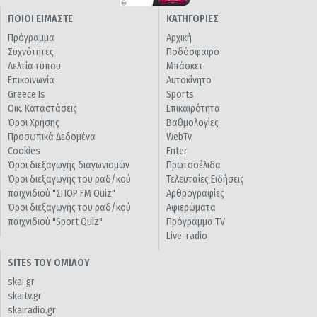
ΠΟΙΟΙ ΕΙΜΑΣΤΕ
ΚΑΤΗΓΟΡΙΕΣ
Πρόγραμμα
Αρχική
Συχνότητες
Ποδόσφαιρο
Δελτία τύπου
Μπάσκετ
Επικοινωνία
Αυτοκίνητο
Greece Is
Sports
Οικ. Καταστάσεις
Επικαιρότητα
Όροι Χρήσης
Βαθμολογίες
Προσωπικά Δεδομένα
WebTv
Cookies
Enter
Όροι διεξαγωγής διαγωνισμών
Πρωτοσέλιδα
Όροι διεξαγωγής του ραδ/κού
Τελευταίες Ειδήσεις
παιχνιδιού "ΣΠΟΡ FM Quiz"
Αρθρογραφίες
Όροι διεξαγωγής του ραδ/κού
Αφιερώματα
παιχνιδιού "Sport Quiz"
Πρόγραμμα TV
Live-radio
SITES ΤΟΥ ΟΜΙΛΟΥ
skai.gr
skaitv.gr
skairadio.gr