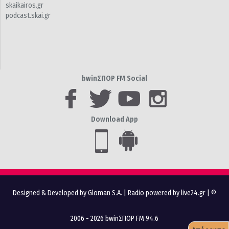
skaikairos.gr
podcast.skai.gr
bwinΣΠΟΡ FM Social
Download App
Designed & Developed by Gloman S.A.
|
Radio powered by live24.gr
| ©
2006 - 2026 bwinΣΠΟΡ FM 94.6