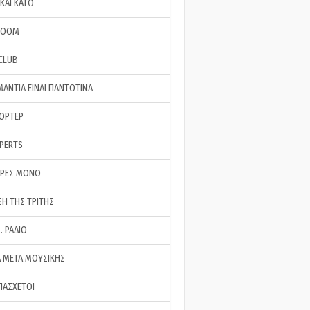
ΚΑΙ ΚΑΤΩ
ROOM
 CLUB
ΜΑΝΤΙΑ ΕΙΝΑΙ ΠΑΝΤΟΤΙΝΑ
ΠΟΡΤΕΡ
XPERTS
ΕΡΕΣ ΜΟΝΟ
ΣΗ ΤΗΣ ΤΡΙΤΗΣ
… ΡΑΔΙΟ
 ΜΕΤΑ ΜΟΥΣΙΚΗΣ
ΠΑΣΧΕΤΟΙ