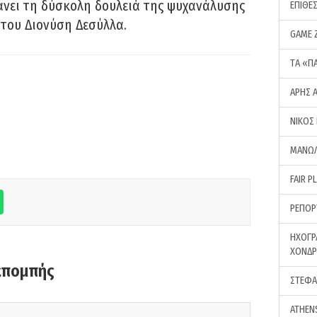
νει τη δύσκολη δουλειά της ψυχανάλυσης
ΕΠΙΘΕ
του Διονύση Δεσύλλα.
GAME 
ΤA «Π
ΑΡΗΣ 
ΝΙΚΟΣ
ΜΑΝΩΛ
FAIR P
ΡΕΠΟΡ
ΗΧΟΓΡ
ΧΟΝΔ
κπομπής
ΣΤΕΦΑ
ATHEN