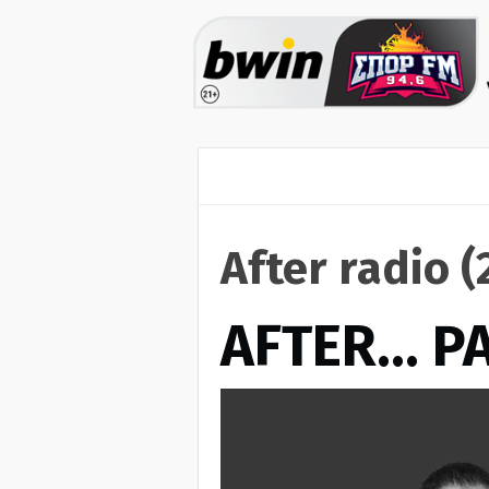
After radio 
AFTER… Ρ