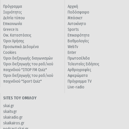
Πρόγραμμα
Αρχική
Συχνότητες
Ποδόσφαιρο
Δελτία τύπου
Μπάσκετ
Επικοινωνία
Αυτοκίνητο
Greece Is
Sports
Οικ. Καταστάσεις
Επικαιρότητα
Όροι Χρήσης
Βαθμολογίες
Προσωπικά Δεδομένα
WebTv
Cookies
Enter
Όροι διεξαγωγής διαγωνισμών
Πρωτοσέλιδα
Όροι διεξαγωγής του ραδ/κού
Τελευταίες Ειδήσεις
παιχνιδιού "ΣΠΟΡ FM Quiz"
Αρθρογραφίες
Όροι διεξαγωγής του ραδ/κού
Αφιερώματα
παιχνιδιού "Sport Quiz"
Πρόγραμμα TV
Live-radio
SITES ΤΟΥ ΟΜΙΛΟΥ
skai.gr
skaitv.gr
skairadio.gr
skaikairos.gr
podcast.skai.gr