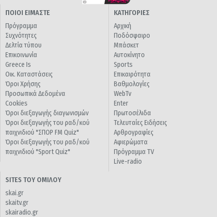
ΠΟΙΟΙ ΕΙΜΑΣΤΕ
ΚΑΤΗΓΟΡΙΕΣ
Πρόγραμμα
Αρχική
Συχνότητες
Ποδόσφαιρο
Δελτία τύπου
Μπάσκετ
Επικοινωνία
Αυτοκίνητο
Greece Is
Sports
Οικ. Καταστάσεις
Επικαιρότητα
Όροι Χρήσης
Βαθμολογίες
Προσωπικά Δεδομένα
WebTv
Cookies
Enter
Όροι διεξαγωγής διαγωνισμών
Πρωτοσέλιδα
Όροι διεξαγωγής του ραδ/κού
Τελευταίες Ειδήσεις
παιχνιδιού "ΣΠΟΡ FM Quiz"
Αρθρογραφίες
Όροι διεξαγωγής του ραδ/κού
Αφιερώματα
παιχνιδιού "Sport Quiz"
Πρόγραμμα TV
Live-radio
SITES ΤΟΥ ΟΜΙΛΟΥ
skai.gr
skaitv.gr
skairadio.gr