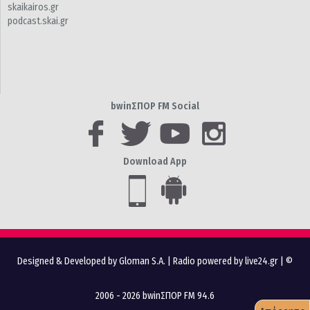
skaikairos.gr
podcast.skai.gr
bwinΣΠΟΡ FM Social
Download App
Designed & Developed by Gloman S.A.
|
Radio powered by live24.gr
| ©
2006 - 2026 bwinΣΠΟΡ FM 94.6