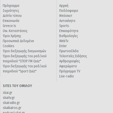
Πρόγραμμα
Αρχική
Συχνότητες
Ποδόσφαιρο
Δελτία τύπου
Μπάσκετ
Επικοινωνία
Αυτοκίνητο
Greece Is
Sports
Οικ. Καταστάσεις
Επικαιρότητα
Όροι Χρήσης
Βαθμολογίες
Προσωπικά Δεδομένα
WebTv
Cookies
Enter
Όροι διεξαγωγής διαγωνισμών
Πρωτοσέλιδα
Όροι διεξαγωγής του ραδ/κού
Τελευταίες Ειδήσεις
παιχνιδιού "ΣΠΟΡ FM Quiz"
Αρθρογραφίες
Όροι διεξαγωγής του ραδ/κού
Αφιερώματα
παιχνιδιού "Sport Quiz"
Πρόγραμμα TV
Live-radio
SITES ΤΟΥ ΟΜΙΛΟΥ
skai.gr
skaitv.gr
skairadio.gr
skaikairos.gr
podcast.skai.gr