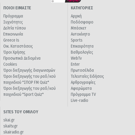
ΠΟΙΟΙ ΕΙΜΑΣΤΕ
ΚΑΤΗΓΟΡΙΕΣ
Πρόγραμμα
Αρχική
Συχνότητες
Ποδόσφαιρο
Δελτία τύπου
Μπάσκετ
Επικοινωνία
Αυτοκίνητο
Greece Is
Sports
Οικ. Καταστάσεις
Επικαιρότητα
Όροι Χρήσης
Βαθμολογίες
Προσωπικά Δεδομένα
WebTv
Cookies
Enter
Όροι διεξαγωγής διαγωνισμών
Πρωτοσέλιδα
Όροι διεξαγωγής του ραδ/κού
Τελευταίες Ειδήσεις
παιχνιδιού "ΣΠΟΡ FM Quiz"
Αρθρογραφίες
Όροι διεξαγωγής του ραδ/κού
Αφιερώματα
παιχνιδιού "Sport Quiz"
Πρόγραμμα TV
Live-radio
SITES ΤΟΥ ΟΜΙΛΟΥ
skai.gr
skaitv.gr
skairadio.gr