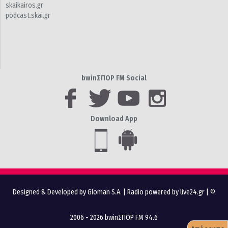
skaikairos.gr
podcast.skai.gr
bwinΣΠΟΡ FM Social
Download App
Designed & Developed by Gloman S.A.
|
Radio powered by live24.gr
| ©
2006 - 2026 bwinΣΠΟΡ FM 94.6