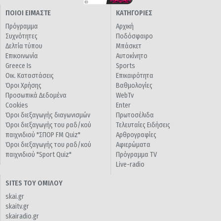
ΠΟΙΟΙ ΕΙΜΑΣΤΕ
ΚΑΤΗΓΟΡΙΕΣ
Πρόγραμμα
Αρχική
Συχνότητες
Ποδόσφαιρο
Δελτία τύπου
Μπάσκετ
Επικοινωνία
Αυτοκίνητο
Greece Is
Sports
Οικ. Καταστάσεις
Επικαιρότητα
Όροι Χρήσης
Βαθμολογίες
Προσωπικά Δεδομένα
WebTv
Cookies
Enter
Όροι διεξαγωγής διαγωνισμών
Πρωτοσέλιδα
Όροι διεξαγωγής του ραδ/κού
Τελευταίες Ειδήσεις
παιχνιδιού "ΣΠΟΡ FM Quiz"
Αρθρογραφίες
Όροι διεξαγωγής του ραδ/κού
Αφιερώματα
παιχνιδιού "Sport Quiz"
Πρόγραμμα TV
Live-radio
SITES ΤΟΥ ΟΜΙΛΟΥ
skai.gr
skaitv.gr
skairadio.gr