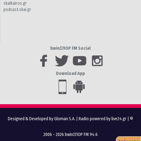
skaikairos.gr
podcast.skai.gr
bwinΣΠΟΡ FM Social
Download App
Designed & Developed by Gloman S.A.
|
Radio powered by live24.gr
| ©
2006 - 2026 bwinΣΠΟΡ FM 94.6