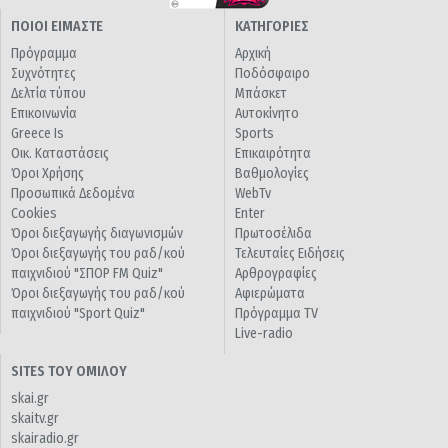
ΠΟΙΟΙ ΕΙΜΑΣΤΕ
ΚΑΤΗΓΟΡΙΕΣ
Πρόγραμμα
Αρχική
Συχνότητες
Ποδόσφαιρο
Δελτία τύπου
Μπάσκετ
Επικοινωνία
Αυτοκίνητο
Greece Is
Sports
Οικ. Καταστάσεις
Επικαιρότητα
Όροι Χρήσης
Βαθμολογίες
Προσωπικά Δεδομένα
WebTv
Cookies
Enter
Όροι διεξαγωγής διαγωνισμών
Πρωτοσέλιδα
Όροι διεξαγωγής του ραδ/κού
Τελευταίες Ειδήσεις
παιχνιδιού "ΣΠΟΡ FM Quiz"
Αρθρογραφίες
Όροι διεξαγωγής του ραδ/κού
Αφιερώματα
παιχνιδιού "Sport Quiz"
Πρόγραμμα TV
Live-radio
SITES ΤΟΥ ΟΜΙΛΟΥ
skai.gr
skaitv.gr
skairadio.gr