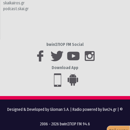
skaikairos.gr
podcast.skai.gr
bwinΣΠΟΡ FM Social
Download App
Designed & Developed by Gloman S.A.
|
Radio powered by live24.gr
| ©
2006 - 2026 bwinΣΠΟΡ FM 94.6