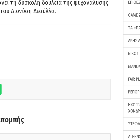
νει τη δύσκολη δουλειά της ψυχανάλυσης
ΕΠΙΘΕ
του Διονύση Δεσύλλα.
GAME 
ΤA «Π
ΑΡΗΣ 
ΝΙΚΟΣ
ΜΑΝΩΛ
FAIR P
ΡΕΠΟΡ
ΗΧΟΓΡ
ΧΟΝΔ
κπομπής
ΣΤΕΦΑ
ATHEN