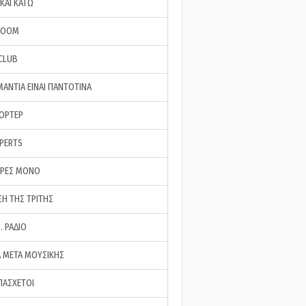
ΚΑΙ ΚΑΤΩ
ROOM
 CLUB
ΜΑΝΤΙΑ ΕΙΝΑΙ ΠΑΝΤΟΤΙΝΑ
ΠΟΡΤΕΡ
XPERTS
ΕΡΕΣ ΜΟΝΟ
ΣΗ ΤΗΣ ΤΡΙΤΗΣ
… ΡΑΔΙΟ
 ΜΕΤΑ ΜΟΥΣΙΚΗΣ
ΠΑΣΧΕΤΟΙ