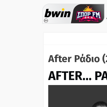
After Ράδιο 
AFTER… Ρ