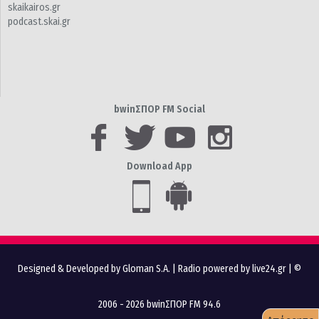
skaikairos.gr
podcast.skai.gr
bwinΣΠΟΡ FM Social
Download App
Designed & Developed by Gloman S.A.
|
Radio powered by live24.gr
| ©
2006 - 2026 bwinΣΠΟΡ FM 94.6