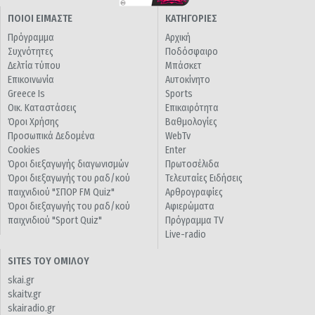
ΠΟΙΟΙ ΕΙΜΑΣΤΕ
ΚΑΤΗΓΟΡΙΕΣ
Πρόγραμμα
Αρχική
Συχνότητες
Ποδόσφαιρο
Δελτία τύπου
Μπάσκετ
Επικοινωνία
Αυτοκίνητο
Greece Is
Sports
Οικ. Καταστάσεις
Επικαιρότητα
Όροι Χρήσης
Βαθμολογίες
Προσωπικά Δεδομένα
WebTv
Cookies
Enter
Όροι διεξαγωγής διαγωνισμών
Πρωτοσέλιδα
Όροι διεξαγωγής του ραδ/κού
Τελευταίες Ειδήσεις
παιχνιδιού "ΣΠΟΡ FM Quiz"
Αρθρογραφίες
Όροι διεξαγωγής του ραδ/κού
Αφιερώματα
παιχνιδιού "Sport Quiz"
Πρόγραμμα TV
Live-radio
SITES ΤΟΥ ΟΜΙΛΟΥ
skai.gr
skaitv.gr
skairadio.gr