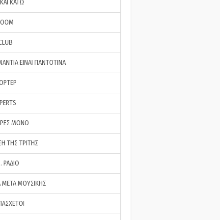
ΚΑΙ ΚΑΤΩ
ROOM
 CLUB
ΜΑΝΤΙΑ ΕΙΝΑΙ ΠΑΝΤΟΤΙΝΑ
ΠΟΡΤΕΡ
XPERTS
ΕΡΕΣ ΜΟΝΟ
ΣΗ ΤΗΣ ΤΡΙΤΗΣ
… ΡΑΔΙΟ
 ΜΕΤΑ ΜΟΥΣΙΚΗΣ
ΠΑΣΧΕΤΟΙ