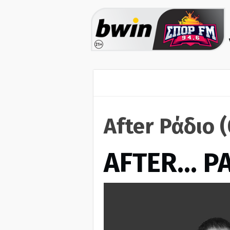
After Ράδιο 
AFTER… Ρ