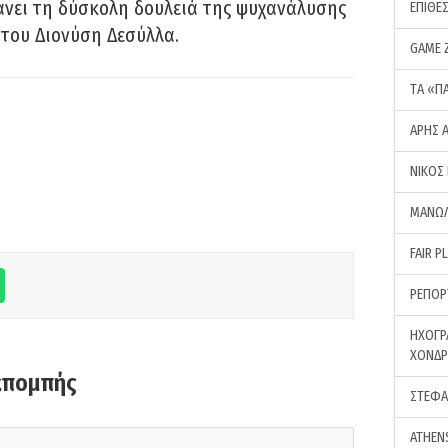
νει τη δύσκολη δουλειά της ψυχανάλυσης
ΕΠΙΘΕ
του Διονύση Δεσύλλα.
GAME 
ΤA «Π
ΑΡΗΣ 
ΝΙΚΟΣ
ΜΑΝΩΛ
FAIR P
ΡΕΠΟΡ
ΗΧΟΓΡ
ΧΟΝΔ
κπομπής
ΣΤΕΦΑ
ATHEN