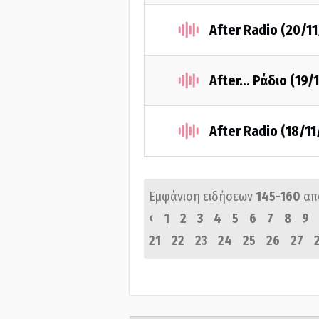
After Radio (20/1
After... Ράδιο (19/
After Radio (18/1
Εμφάνιση ειδήσεων
145-160
απ
‹
1
2
3
4
5
6
7
8
9
21
22
23
24
25
26
27