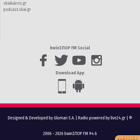
skaikairos.gr
podcast.skai.gr
bwinΣΠΟΡ FM Social
Download App
Designed & Developed by Gloman S.A.
|
Radio powered by live24.gr
| ©
2006 - 2026 bwinΣΠΟΡ FM 94.6