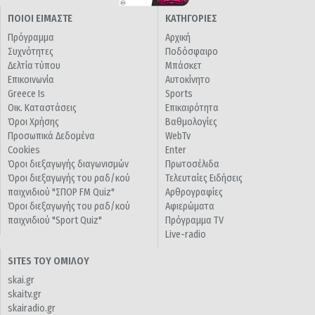
ΠΟΙΟΙ ΕΙΜΑΣΤΕ
ΚΑΤΗΓΟΡΙΕΣ
Πρόγραμμα
Αρχική
Συχνότητες
Ποδόσφαιρο
Δελτία τύπου
Μπάσκετ
Επικοινωνία
Αυτοκίνητο
Greece Is
Sports
Οικ. Καταστάσεις
Επικαιρότητα
Όροι Χρήσης
Βαθμολογίες
Προσωπικά Δεδομένα
WebTv
Cookies
Enter
Όροι διεξαγωγής διαγωνισμών
Πρωτοσέλιδα
Όροι διεξαγωγής του ραδ/κού
Τελευταίες Ειδήσεις
παιχνιδιού "ΣΠΟΡ FM Quiz"
Αρθρογραφίες
Όροι διεξαγωγής του ραδ/κού
Αφιερώματα
παιχνιδιού "Sport Quiz"
Πρόγραμμα TV
Live-radio
SITES ΤΟΥ ΟΜΙΛΟΥ
skai.gr
skaitv.gr
skairadio.gr