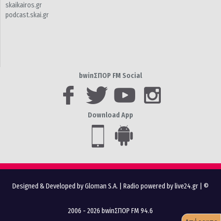
skaikairos.gr
podcast.skai.gr
bwinΣΠΟΡ FM Social
Download App
Designed & Developed by Gloman S.A.
|
Radio powered by live24.gr
| ©
2006 - 2026 bwinΣΠΟΡ FM 94.6