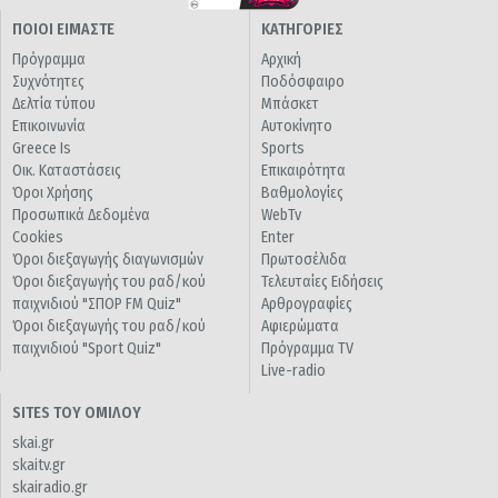
ΠΟΙΟΙ ΕΙΜΑΣΤΕ
ΚΑΤΗΓΟΡΙΕΣ
Πρόγραμμα
Αρχική
Συχνότητες
Ποδόσφαιρο
Δελτία τύπου
Μπάσκετ
Επικοινωνία
Αυτοκίνητο
Greece Is
Sports
Οικ. Καταστάσεις
Επικαιρότητα
Όροι Χρήσης
Βαθμολογίες
Προσωπικά Δεδομένα
WebTv
Cookies
Enter
Όροι διεξαγωγής διαγωνισμών
Πρωτοσέλιδα
Όροι διεξαγωγής του ραδ/κού
Τελευταίες Ειδήσεις
παιχνιδιού "ΣΠΟΡ FM Quiz"
Αρθρογραφίες
Όροι διεξαγωγής του ραδ/κού
Αφιερώματα
παιχνιδιού "Sport Quiz"
Πρόγραμμα TV
Live-radio
SITES ΤΟΥ ΟΜΙΛΟΥ
skai.gr
skaitv.gr
skairadio.gr