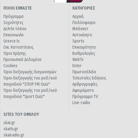
ΠΟΙΟΙ ΕΙΜΑΣΤΕ
ΚΑΤΗΓΟΡΙΕΣ
Πρόγραμμα
Αρχική
Συχνότητες
Ποδόσφαιρο
Δελτία τύπου
Μπάσκετ
Επικοινωνία
Αυτοκίνητο
Greece Is
Sports
Οικ. Καταστάσεις
Επικαιρότητα
Όροι Χρήσης
Βαθμολογίες
Προσωπικά Δεδομένα
WebTv
Cookies
Enter
Όροι διεξαγωγής διαγωνισμών
Πρωτοσέλιδα
Όροι διεξαγωγής του ραδ/κού
Τελευταίες Ειδήσεις
παιχνιδιού "ΣΠΟΡ FM Quiz"
Αρθρογραφίες
Όροι διεξαγωγής του ραδ/κού
Αφιερώματα
παιχνιδιού "Sport Quiz"
Πρόγραμμα TV
Live-radio
SITES ΤΟΥ ΟΜΙΛΟΥ
skai.gr
skaitv.gr
skairadio.gr