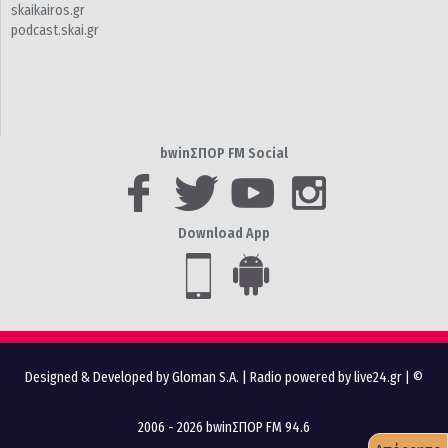
skaikairos.gr
podcast.skai.gr
bwinΣΠΟΡ FM Social
Download App
Designed & Developed by Gloman S.A.
|
Radio powered by live24.gr
| ©
2006 - 2026 bwinΣΠΟΡ FM 94.6