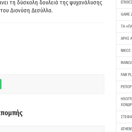
νει τη δύσκολη δουλειά της ψυχανάλυσης
ΕΠΙΘΕ
του Διονύση Δεσύλλα.
GAME 
ΤA «Π
ΑΡΗΣ 
ΝΙΚΟΣ
ΜΑΝΩΛ
FAIR P
ΡΕΠΟΡ
ΗΧΟΓΡ
ΧΟΝΔ
κπομπής
ΣΤΕΦΑ
ATHEN