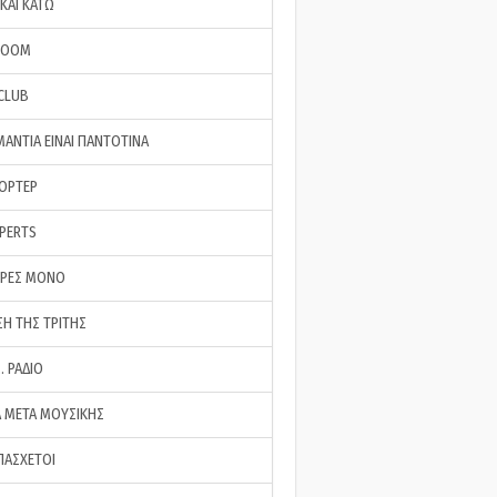
ΚΑΙ ΚΑΤΩ
ROOM
 CLUB
ΜΑΝΤΙΑ ΕΙΝΑΙ ΠΑΝΤΟΤΙΝΑ
ΠΟΡΤΕΡ
XPERTS
ΕΡΕΣ ΜΟΝΟ
ΣΗ ΤΗΣ ΤΡΙΤΗΣ
… ΡΑΔΙΟ
 ΜΕΤΑ ΜΟΥΣΙΚΗΣ
ΠΑΣΧΕΤΟΙ