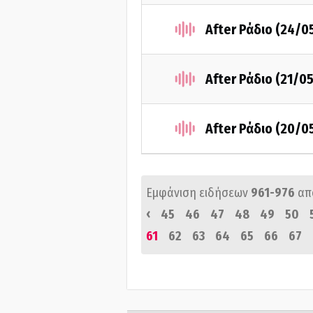
After Ράδιο (24/0
After Ράδιο (21/0
After Ράδιο (20/0
Εμφάνιση ειδήσεων
961-976
απ
‹
45
46
47
48
49
50
61
62
63
64
65
66
67