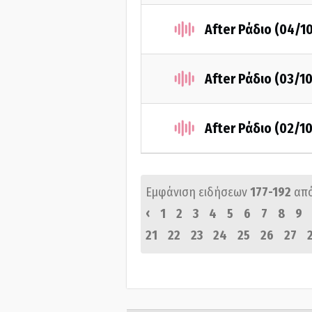
After Ράδιο (04/1
After Ράδιο (03/1
After Ράδιο (02/1
Εμφάνιση ειδήσεων
177-192
απ
‹
1
2
3
4
5
6
7
8
9
21
22
23
24
25
26
27