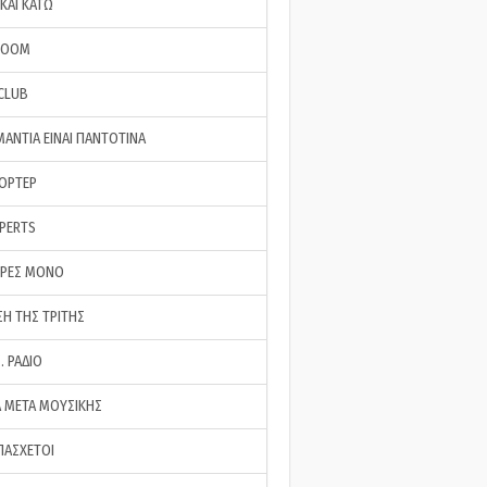
ΚΑΙ ΚΑΤΩ
ROOM
 CLUB
ΜΑΝΤΙΑ ΕΙΝΑΙ ΠΑΝΤΟΤΙΝΑ
ΠΟΡΤΕΡ
XPERTS
ΕΡΕΣ ΜΟΝΟ
ΣΗ ΤΗΣ ΤΡΙΤΗΣ
… ΡΑΔΙΟ
 ΜΕΤΑ ΜΟΥΣΙΚΗΣ
ΠΑΣΧΕΤΟΙ