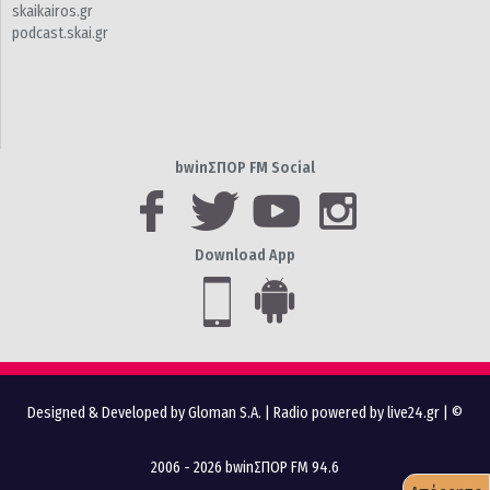
skaikairos.gr
podcast.skai.gr
bwinΣΠΟΡ FM Social
Download App
Designed & Developed by Gloman S.A.
|
Radio powered by live24.gr
| ©
2006 - 2026 bwinΣΠΟΡ FM 94.6