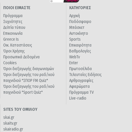
ΠΟΙΟΙ ΕΙΜΑΣΤΕ
ΚΑΤΗΓΟΡΙΕΣ
Πρόγραμμα
Αρχική
Συχνότητες
Ποδόσφαιρο
Δελτία τύπου
Μπάσκετ
Επικοινωνία
Αυτοκίνητο
Greece Is
Sports
Οικ. Καταστάσεις
Επικαιρότητα
Όροι Χρήσης
Βαθμολογίες
Προσωπικά Δεδομένα
WebTv
Cookies
Enter
Όροι διεξαγωγής διαγωνισμών
Πρωτοσέλιδα
Όροι διεξαγωγής του ραδ/κού
Τελευταίες Ειδήσεις
παιχνιδιού "ΣΠΟΡ FM Quiz"
Αρθρογραφίες
Όροι διεξαγωγής του ραδ/κού
Αφιερώματα
παιχνιδιού "Sport Quiz"
Πρόγραμμα TV
Live-radio
SITES ΤΟΥ ΟΜΙΛΟΥ
skai.gr
skaitv.gr
skairadio.gr