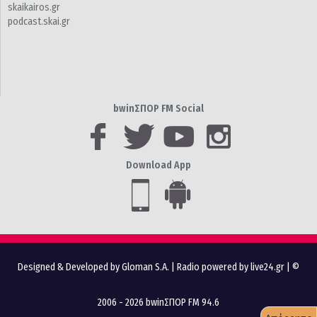
skaikairos.gr
podcast.skai.gr
bwinΣΠΟΡ FM Social
Download App
Designed & Developed by Gloman S.A.
|
Radio powered by live24.gr
| ©
2006 - 2026 bwinΣΠΟΡ FM 94.6