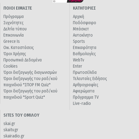
ΠΟΙΟΙ ΕΙΜΑΣΤΕ
ΚΑΤΗΓΟΡΙΕΣ
Πρόγραμμα
Αρχική
Συχνότητες
Ποδόσφαιρο
Δελτία τύπου
Μπάσκετ
Επικοινωνία
Αυτοκίνητο
Greece Is
Sports
Οικ. Καταστάσεις
Επικαιρότητα
Όροι Χρήσης
Βαθμολογίες
Προσωπικά Δεδομένα
WebTv
Cookies
Enter
Όροι διεξαγωγής διαγωνισμών
Πρωτοσέλιδα
Όροι διεξαγωγής του ραδ/κού
Τελευταίες Ειδήσεις
παιχνιδιού "ΣΠΟΡ FM Quiz"
Αρθρογραφίες
Όροι διεξαγωγής του ραδ/κού
Αφιερώματα
παιχνιδιού "Sport Quiz"
Πρόγραμμα TV
Live-radio
SITES ΤΟΥ ΟΜΙΛΟΥ
skai.gr
skaitv.gr
skairadio.gr