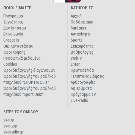
ΠΟΙΟΙ ΕΙΜΑΣΤΕ
ΚΑΤΗΓΟΡΙΕΣ
Πρόγραμμα
Αρχική
Συχνότητες
Ποδόσφαιρο
Δελτία τύπου
Μπάσκετ
Επικοινωνία
Αυτοκίνητο
Greece Is
Sports
Οικ. Καταστάσεις
Επικαιρότητα
Όροι Χρήσης
Βαθμολογίες
Προσωπικά Δεδομένα
WebTv
Cookies
Enter
Όροι διεξαγωγής διαγωνισμών
Πρωτοσέλιδα
Όροι διεξαγωγής του ραδ/κού
Τελευταίες Ειδήσεις
παιχνιδιού "ΣΠΟΡ FM Quiz"
Αρθρογραφίες
Όροι διεξαγωγής του ραδ/κού
Αφιερώματα
παιχνιδιού "Sport Quiz"
Πρόγραμμα TV
Live-radio
SITES ΤΟΥ ΟΜΙΛΟΥ
skai.gr
skaitv.gr
skairadio.gr