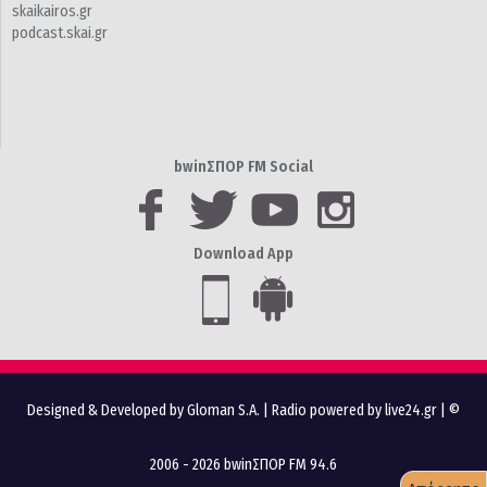
skaikairos.gr
podcast.skai.gr
bwinΣΠΟΡ FM Social
Download App
Designed & Developed by Gloman S.A.
|
Radio powered by live24.gr
| ©
2006 - 2026 bwinΣΠΟΡ FM 94.6