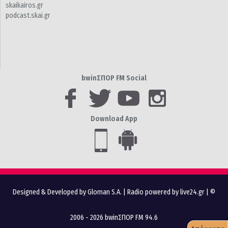
skaikairos.gr
podcast.skai.gr
bwinΣΠΟΡ FM Social
Download App
Designed & Developed by Gloman S.A.
|
Radio powered by live24.gr
| ©
2006 - 2026 bwinΣΠΟΡ FM 94.6