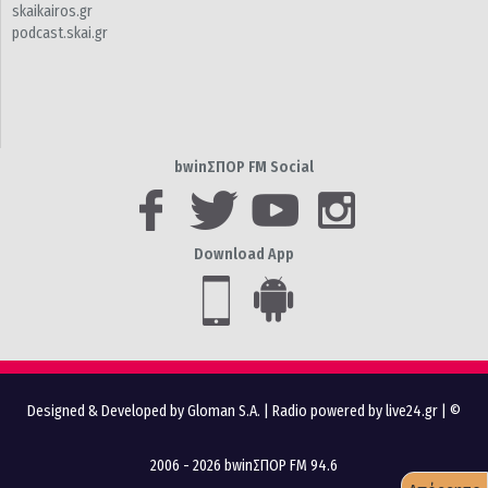
skaikairos.gr
podcast.skai.gr
bwinΣΠΟΡ FM Social
Download App
Designed & Developed by Gloman S.A.
|
Radio powered by live24.gr
| ©
2006 - 2026 bwinΣΠΟΡ FM 94.6