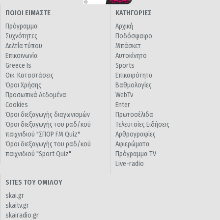
ΠΟΙΟΙ ΕΙΜΑΣΤΕ
ΚΑΤΗΓΟΡΙΕΣ
Πρόγραμμα
Αρχική
Συχνότητες
Ποδόσφαιρο
Δελτία τύπου
Μπάσκετ
Επικοινωνία
Αυτοκίνητο
Greece Is
Sports
Οικ. Καταστάσεις
Επικαιρότητα
Όροι Χρήσης
Βαθμολογίες
Προσωπικά Δεδομένα
WebTv
Cookies
Enter
Όροι διεξαγωγής διαγωνισμών
Πρωτοσέλιδα
Όροι διεξαγωγής του ραδ/κού
Τελευταίες Ειδήσεις
παιχνιδιού "ΣΠΟΡ FM Quiz"
Αρθρογραφίες
Όροι διεξαγωγής του ραδ/κού
Αφιερώματα
παιχνιδιού "Sport Quiz"
Πρόγραμμα TV
Live-radio
SITES ΤΟΥ ΟΜΙΛΟΥ
skai.gr
skaitv.gr
skairadio.gr