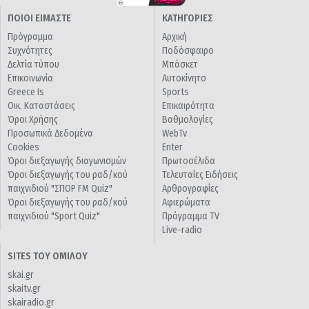
ΠΟΙΟΙ ΕΙΜΑΣΤΕ
ΚΑΤΗΓΟΡΙΕΣ
Πρόγραμμα
Αρχική
Συχνότητες
Ποδόσφαιρο
Δελτία τύπου
Μπάσκετ
Επικοινωνία
Αυτοκίνητο
Greece Is
Sports
Οικ. Καταστάσεις
Επικαιρότητα
Όροι Χρήσης
Βαθμολογίες
Προσωπικά Δεδομένα
WebTv
Cookies
Enter
Όροι διεξαγωγής διαγωνισμών
Πρωτοσέλιδα
Όροι διεξαγωγής του ραδ/κού
Τελευταίες Ειδήσεις
παιχνιδιού "ΣΠΟΡ FM Quiz"
Αρθρογραφίες
Όροι διεξαγωγής του ραδ/κού
Αφιερώματα
παιχνιδιού "Sport Quiz"
Πρόγραμμα TV
Live-radio
SITES ΤΟΥ ΟΜΙΛΟΥ
skai.gr
skaitv.gr
skairadio.gr