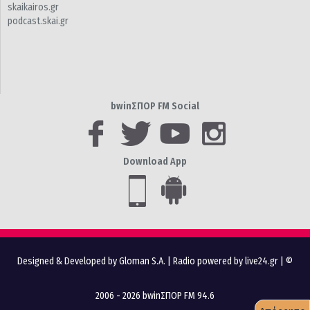
skaikairos.gr
podcast.skai.gr
bwinΣΠΟΡ FM Social
Download App
Designed & Developed by Gloman S.A.
|
Radio powered by live24.gr
| ©
2006 - 2026 bwinΣΠΟΡ FM 94.6