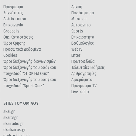
Πρόγραμμα
Αρχική
Συχνότητες
Ποδόσφαιρο
Δελτία τύπου
Μπάσκετ
Επικοινωνία
Αυτοκίνητο
Greece Is
Sports
Οικ. Καταστάσεις
Επικαιρότητα
Όροι Χρήσης
Βαθμολογίες
Προσωπικά Δεδομένα
WebTv
Cookies
Enter
Όροι διεξαγωγής διαγωνισμών
Πρωτοσέλιδα
Όροι διεξαγωγής του ραδ/κού
Τελευταίες Ειδήσεις
παιχνιδιού "ΣΠΟΡ FM Quiz"
Αρθρογραφίες
Όροι διεξαγωγής του ραδ/κού
Αφιερώματα
παιχνιδιού "Sport Quiz"
Πρόγραμμα TV
Live-radio
SITES ΤΟΥ ΟΜΙΛΟΥ
skai.gr
skaitv.gr
skairadio.gr
skaikairos.gr
podcast.skai.gr