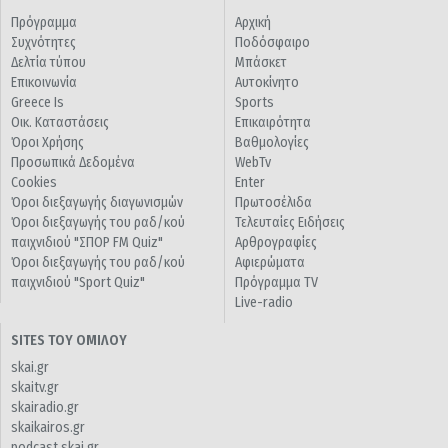
Πρόγραμμα
Αρχική
Συχνότητες
Ποδόσφαιρο
Δελτία τύπου
Μπάσκετ
Επικοινωνία
Αυτοκίνητο
Greece Is
Sports
Οικ. Καταστάσεις
Επικαιρότητα
Όροι Χρήσης
Βαθμολογίες
Προσωπικά Δεδομένα
WebTv
Cookies
Enter
Όροι διεξαγωγής διαγωνισμών
Πρωτοσέλιδα
Όροι διεξαγωγής του ραδ/κού
Τελευταίες Ειδήσεις
παιχνιδιού "ΣΠΟΡ FM Quiz"
Αρθρογραφίες
Όροι διεξαγωγής του ραδ/κού
Αφιερώματα
παιχνιδιού "Sport Quiz"
Πρόγραμμα TV
Live-radio
SITES ΤΟΥ ΟΜΙΛΟΥ
skai.gr
skaitv.gr
skairadio.gr
skaikairos.gr
podcast.skai.gr