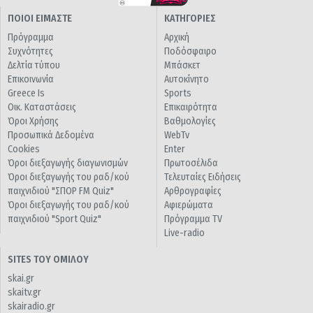
ΠΟΙΟΙ ΕΙΜΑΣΤΕ
ΚΑΤΗΓΟΡΙΕΣ
Πρόγραμμα
Αρχική
Συχνότητες
Ποδόσφαιρο
Δελτία τύπου
Μπάσκετ
Επικοινωνία
Αυτοκίνητο
Greece Is
Sports
Οικ. Καταστάσεις
Επικαιρότητα
Όροι Χρήσης
Βαθμολογίες
Προσωπικά Δεδομένα
WebTv
Cookies
Enter
Όροι διεξαγωγής διαγωνισμών
Πρωτοσέλιδα
Όροι διεξαγωγής του ραδ/κού
Τελευταίες Ειδήσεις
παιχνιδιού "ΣΠΟΡ FM Quiz"
Αρθρογραφίες
Όροι διεξαγωγής του ραδ/κού
Αφιερώματα
παιχνιδιού "Sport Quiz"
Πρόγραμμα TV
Live-radio
SITES ΤΟΥ ΟΜΙΛΟΥ
skai.gr
skaitv.gr
skairadio.gr