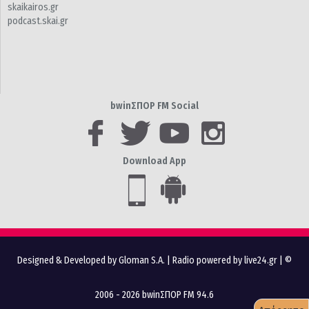
skaikairos.gr
podcast.skai.gr
bwinΣΠΟΡ FM Social
Download App
Designed & Developed by Gloman S.A.
|
Radio powered by live24.gr
| ©
2006 - 2026 bwinΣΠΟΡ FM 94.6