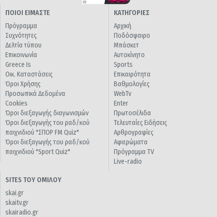
ΠΟΙΟΙ ΕΙΜΑΣΤΕ
ΚΑΤΗΓΟΡΙΕΣ
Πρόγραμμα
Αρχική
Συχνότητες
Ποδόσφαιρο
Δελτία τύπου
Μπάσκετ
Επικοινωνία
Αυτοκίνητο
Greece Is
Sports
Οικ. Καταστάσεις
Επικαιρότητα
Όροι Χρήσης
Βαθμολογίες
Προσωπικά Δεδομένα
WebTv
Cookies
Enter
Όροι διεξαγωγής διαγωνισμών
Πρωτοσέλιδα
Όροι διεξαγωγής του ραδ/κού
Τελευταίες Ειδήσεις
παιχνιδιού "ΣΠΟΡ FM Quiz"
Αρθρογραφίες
Όροι διεξαγωγής του ραδ/κού
Αφιερώματα
παιχνιδιού "Sport Quiz"
Πρόγραμμα TV
Live-radio
SITES ΤΟΥ ΟΜΙΛΟΥ
skai.gr
skaitv.gr
skairadio.gr