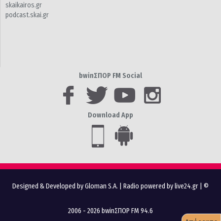
skaikairos.gr
podcast.skai.gr
bwinΣΠΟΡ FM Social
Download App
Designed & Developed by Gloman S.A.
|
Radio powered by live24.gr
| ©
2006 - 2026 bwinΣΠΟΡ FM 94.6