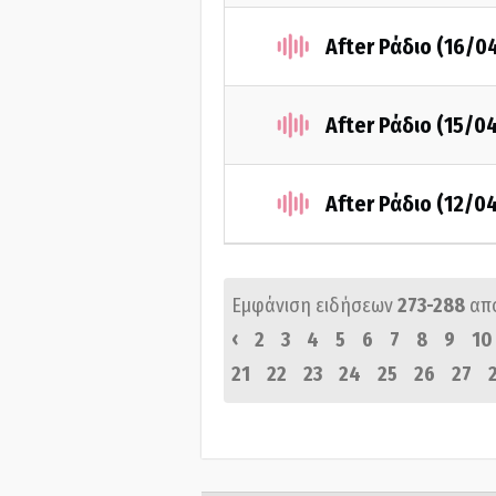
After Ράδιο (16/0
After Ράδιο (15/0
After Ράδιο (12/0
Εμφάνιση ειδήσεων
273-288
απ
‹
2
3
4
5
6
7
8
9
10
21
22
23
24
25
26
27