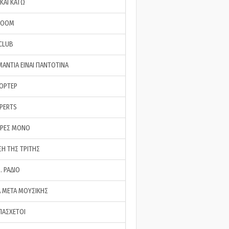
ΚΑΙ ΚΑΤΩ
ROOM
 CLUB
ΜΑΝΤΙΑ ΕΙΝΑΙ ΠΑΝΤΟΤΙΝΑ
ΠΟΡΤΕΡ
XPERTS
ΕΡΕΣ ΜΟΝΟ
ΣΗ ΤΗΣ ΤΡΙΤΗΣ
… ΡΑΔΙΟ
 ΜΕΤΑ ΜΟΥΣΙΚΗΣ
ΠΑΣΧΕΤΟΙ