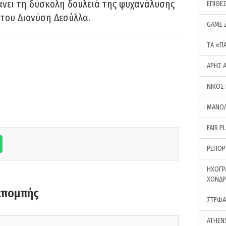
νει τη δύσκολη δουλειά της ψυχανάλυσης
ΕΠΙΘΕ
του Διονύση Δεσύλλα.
GAME 
ΤA «Π
ΑΡΗΣ 
ΝΙΚΟΣ
ΜΑΝΩΛ
FAIR P
ΡΕΠΟΡ
ΗΧΟΓΡ
ΧΟΝΔ
κπομπής
ΣΤΕΦΑ
ATHEN