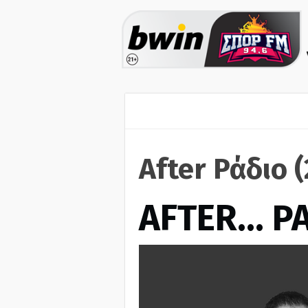
After Ράδιο 
AFTER… Ρ