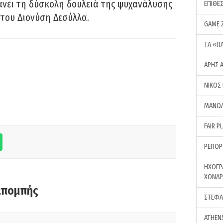
νει τη δύσκολη δουλειά της ψυχανάλυσης
ΕΠΙΘΕ
του Διονύση Δεσύλλα.
GAME 
ΤA «Π
ΑΡΗΣ 
ΝΙΚΟΣ
ΜΑΝΩΛ
FAIR P
ΡΕΠΟΡ
ΗΧΟΓΡ
ΧΟΝΔ
κπομπής
ΣΤΕΦΑ
ATHEN