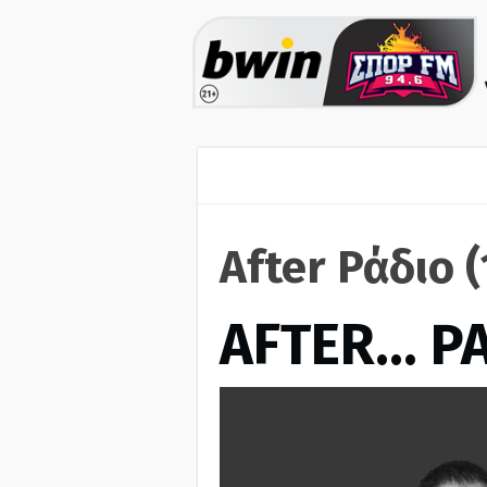
After Ράδιο 
AFTER… Ρ