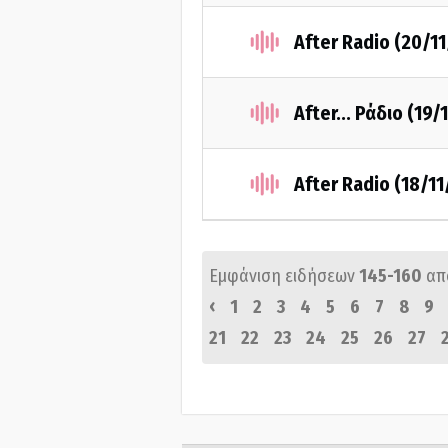
After Radio (20/1
After... Ράδιο (19/
After Radio (18/1
Εμφάνιση ειδήσεων
145-160
απ
‹
1
2
3
4
5
6
7
8
9
21
22
23
24
25
26
27