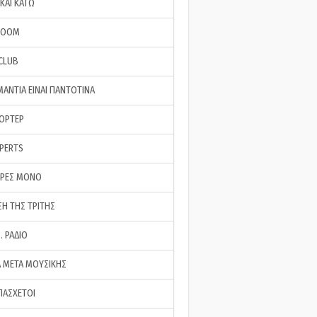
ΚΑΙ ΚΑΤΩ
ROOM
 CLUB
ΜΑΝΤΙΑ ΕΙΝΑΙ ΠΑΝΤΟΤΙΝΑ
ΠΟΡΤΕΡ
XPERTS
ΕΡΕΣ ΜΟΝΟ
ΣΗ ΤΗΣ ΤΡΙΤΗΣ
… ΡΑΔΙΟ
 ΜΕΤΑ ΜΟΥΣΙΚΗΣ
ΠΑΣΧΕΤΟΙ