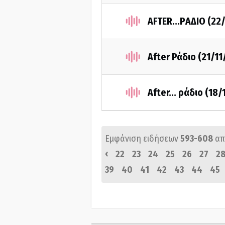
AFTER...PΑΔΙΟ (22
After Ράδιο (21/11
After... ράδιο (18
Εμφάνιση ειδήσεων
593-608
απ
‹
22
23
24
25
26
27
2
39
40
41
42
43
44
45