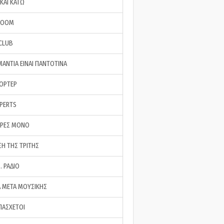
ΚΑΙ ΚΑΤΩ
ROOM
 CLUB
ΜΑΝΤΙΑ ΕΙΝΑΙ ΠΑΝΤΟΤΙΝΑ
ΠΟΡΤΕΡ
XPERTS
ΕΡΕΣ ΜΟΝΟ
ΣΗ ΤΗΣ ΤΡΙΤΗΣ
… ΡΑΔΙΟ
 ΜΕΤΑ ΜΟΥΣΙΚΗΣ
ΠΑΣΧΕΤΟΙ