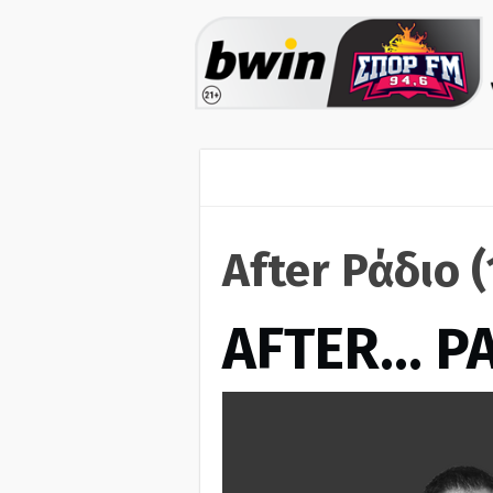
After Ράδιο 
AFTER… Ρ