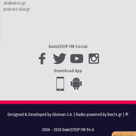
skaikairos.gr
podcast.skai.gr
bwinΣΠΟΡ FM Social
Download App
Designed & Developed by Gloman S.A.
|
Radio powered by live24.gr
| ©
2006 - 2026 bwinΣΠΟΡ FM 94.6