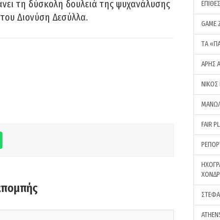
νει τη δύσκολη δουλειά της ψυχανάλυσης
ΕΠΙΘΕ
του Διονύση Δεσύλλα.
GAME 
ΤA «Π
ΑΡΗΣ 
ΝΙΚΟΣ
ΜΑΝΩΛ
FAIR P
ΡΕΠΟΡ
ΗΧΟΓΡ
ΧΟΝΔ
κπομπής
ΣΤΕΦΑ
ATHEN