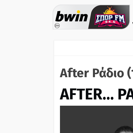
After Ράδιο 
AFTER… Ρ