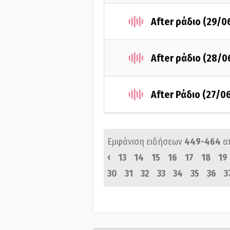
After ράδιο (29/0
After ράδιο (28/0
After Ράδιο (27/0
Εμφάνιση ειδήσεων
449-464
α
‹
13
14
15
16
17
18
19
30
31
32
33
34
35
36
3