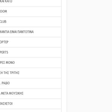
ΚΑΙ ΚΑΤΩ
ROOM
 CLUB
ΜΑΝΤΙΑ ΕΙΝΑΙ ΠΑΝΤΟΤΙΝΑ
ΠΟΡΤΕΡ
XPERTS
ΕΡΕΣ ΜΟΝΟ
ΣΗ ΤΗΣ ΤΡΙΤΗΣ
… ΡΑΔΙΟ
 ΜΕΤΑ ΜΟΥΣΙΚΗΣ
ΠΑΣΧΕΤΟΙ