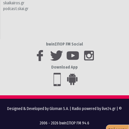
skaikairos.gr
podcast.skai.gr
bwinΣΠΟΡ FM Social
Download App
Designed & Developed by Gloman S.A.
|
Radio powered by live24.gr
| ©
2006 - 2026 bwinΣΠΟΡ FM 94.6