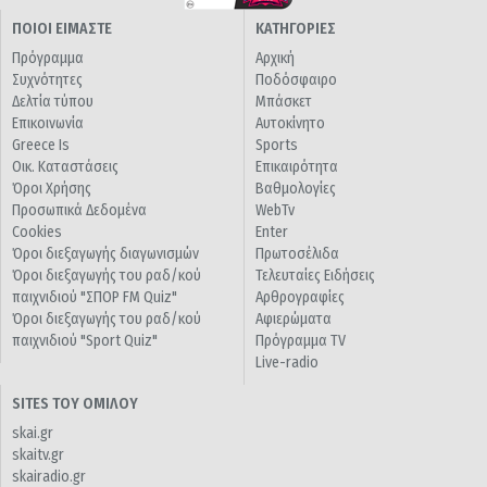
ΠΟΙΟΙ ΕΙΜΑΣΤΕ
ΚΑΤΗΓΟΡΙΕΣ
Πρόγραμμα
Αρχική
Συχνότητες
Ποδόσφαιρο
Δελτία τύπου
Μπάσκετ
Επικοινωνία
Αυτοκίνητο
Greece Is
Sports
Οικ. Καταστάσεις
Επικαιρότητα
Όροι Χρήσης
Βαθμολογίες
Προσωπικά Δεδομένα
WebTv
Cookies
Enter
Όροι διεξαγωγής διαγωνισμών
Πρωτοσέλιδα
Όροι διεξαγωγής του ραδ/κού
Τελευταίες Ειδήσεις
παιχνιδιού "ΣΠΟΡ FM Quiz"
Αρθρογραφίες
Όροι διεξαγωγής του ραδ/κού
Αφιερώματα
παιχνιδιού "Sport Quiz"
Πρόγραμμα TV
Live-radio
SITES ΤΟΥ ΟΜΙΛΟΥ
skai.gr
skaitv.gr
skairadio.gr