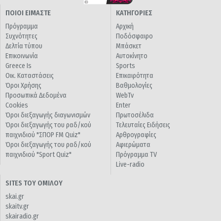
ΠΟΙΟΙ ΕΙΜΑΣΤΕ
ΚΑΤΗΓΟΡΙΕΣ
Πρόγραμμα
Αρχική
Συχνότητες
Ποδόσφαιρο
Δελτία τύπου
Μπάσκετ
Επικοινωνία
Αυτοκίνητο
Greece Is
Sports
Οικ. Καταστάσεις
Επικαιρότητα
Όροι Χρήσης
Βαθμολογίες
Προσωπικά Δεδομένα
WebTv
Cookies
Enter
Όροι διεξαγωγής διαγωνισμών
Πρωτοσέλιδα
Όροι διεξαγωγής του ραδ/κού
Τελευταίες Ειδήσεις
παιχνιδιού "ΣΠΟΡ FM Quiz"
Αρθρογραφίες
Όροι διεξαγωγής του ραδ/κού
Αφιερώματα
παιχνιδιού "Sport Quiz"
Πρόγραμμα TV
Live-radio
SITES ΤΟΥ ΟΜΙΛΟΥ
skai.gr
skaitv.gr
skairadio.gr