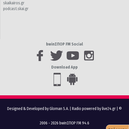
skaikairos.gr
podcast.skai.gr
bwinΣΠΟΡ FM Social
Download App
Designed & Developed by Gloman S.A.
|
Radio powered by live24.gr
| ©
2006 - 2026 bwinΣΠΟΡ FM 94.6