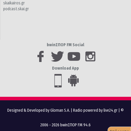
skaikairos.gr
podcast.skai.gr
bwinΣΠΟΡ FM Social
Download App
Designed & Developed by Gloman S.A.
|
Radio powered by live24.gr
| ©
2006 - 2026 bwinΣΠΟΡ FM 94.6