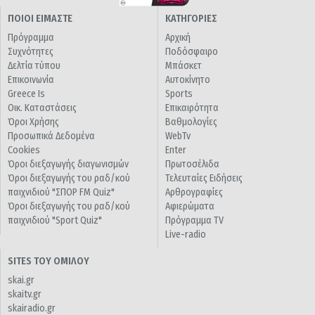
ΠΟΙΟΙ ΕΙΜΑΣΤΕ
ΚΑΤΗΓΟΡΙΕΣ
Πρόγραμμα
Αρχική
Συχνότητες
Ποδόσφαιρο
Δελτία τύπου
Μπάσκετ
Επικοινωνία
Αυτοκίνητο
Greece Is
Sports
Οικ. Καταστάσεις
Επικαιρότητα
Όροι Χρήσης
Βαθμολογίες
Προσωπικά Δεδομένα
WebTv
Cookies
Enter
Όροι διεξαγωγής διαγωνισμών
Πρωτοσέλιδα
Όροι διεξαγωγής του ραδ/κού
Τελευταίες Ειδήσεις
παιχνιδιού "ΣΠΟΡ FM Quiz"
Αρθρογραφίες
Όροι διεξαγωγής του ραδ/κού
Αφιερώματα
παιχνιδιού "Sport Quiz"
Πρόγραμμα TV
Live-radio
SITES ΤΟΥ ΟΜΙΛΟΥ
skai.gr
skaitv.gr
skairadio.gr