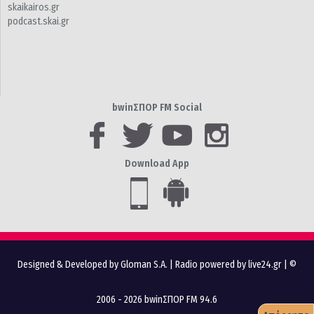
skaikairos.gr
podcast.skai.gr
bwinΣΠΟΡ FM Social
Download App
Designed & Developed by Gloman S.A.
|
Radio powered by live24.gr
| ©
2006 - 2026 bwinΣΠΟΡ FM 94.6