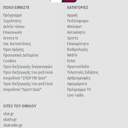
ΠΟΙΟΙ ΕΙΜΑΣΤΕ
ΚΑΤΗΓΟΡΙΕΣ
Πρόγραμμα
Αρχική
Συχνότητες
Ποδόσφαιρο
Δελτία τύπου
Μπάσκετ
Επικοινωνία
Αυτοκίνητο
Greece Is
Sports
Οικ. Καταστάσεις
Επικαιρότητα
Όροι Χρήσης
Βαθμολογίες
Προσωπικά Δεδομένα
WebTv
Cookies
Enter
Όροι διεξαγωγής διαγωνισμών
Πρωτοσέλιδα
Όροι διεξαγωγής του ραδ/κού
Τελευταίες Ειδήσεις
παιχνιδιού "ΣΠΟΡ FM Quiz"
Αρθρογραφίες
Όροι διεξαγωγής του ραδ/κού
Αφιερώματα
παιχνιδιού "Sport Quiz"
Πρόγραμμα TV
Live-radio
SITES ΤΟΥ ΟΜΙΛΟΥ
skai.gr
skaitv.gr
skairadio.gr