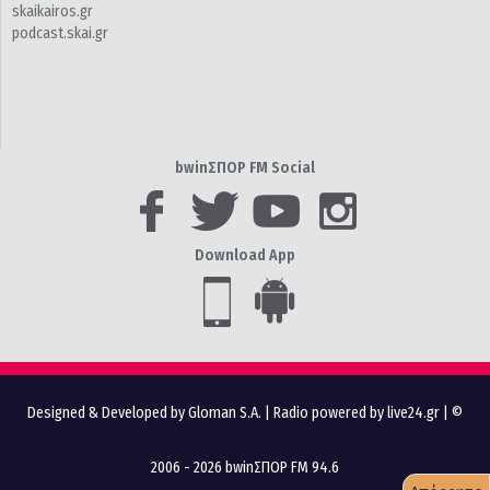
skaikairos.gr
podcast.skai.gr
bwinΣΠΟΡ FM Social
Download App
Designed & Developed by Gloman S.A.
|
Radio powered by live24.gr
| ©
2006 - 2026 bwinΣΠΟΡ FM 94.6