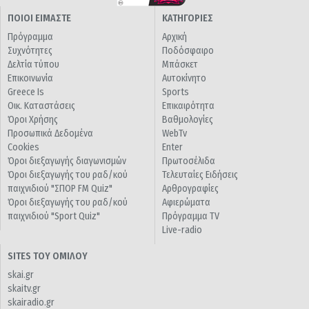
ΠΟΙΟΙ ΕΙΜΑΣΤΕ
ΚΑΤΗΓΟΡΙΕΣ
Πρόγραμμα
Αρχική
Συχνότητες
Ποδόσφαιρο
Δελτία τύπου
Μπάσκετ
Επικοινωνία
Αυτοκίνητο
Greece Is
Sports
Οικ. Καταστάσεις
Επικαιρότητα
Όροι Χρήσης
Βαθμολογίες
Προσωπικά Δεδομένα
WebTv
Cookies
Enter
Όροι διεξαγωγής διαγωνισμών
Πρωτοσέλιδα
Όροι διεξαγωγής του ραδ/κού
Τελευταίες Ειδήσεις
παιχνιδιού "ΣΠΟΡ FM Quiz"
Αρθρογραφίες
Όροι διεξαγωγής του ραδ/κού
Αφιερώματα
παιχνιδιού "Sport Quiz"
Πρόγραμμα TV
Live-radio
SITES ΤΟΥ ΟΜΙΛΟΥ
skai.gr
skaitv.gr
skairadio.gr