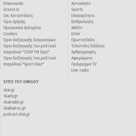
Επικοινωνία
Αυτοκίνητο
Greece Is
Sports
Οικ. Καταστάσεις
Επικαιρότητα
Όροι Χρήσης
Βαθμολογίες
Προσωπικά Δεδομένα
WebTv
Cookies
Enter
Όροι διεξαγωγής διαγωνισμών
Πρωτοσέλιδα
Όροι διεξαγωγής του ραδ/κού
Τελευταίες Ειδήσεις
παιχνιδιού "ΣΠΟΡ FM Quiz"
Αρθρογραφίες
Όροι διεξαγωγής του ραδ/κού
Αφιερώματα
παιχνιδιού "Sport Quiz"
Πρόγραμμα TV
Live-radio
SITES ΤΟΥ ΟΜΙΛΟΥ
skai.gr
skaitv.gr
skairadio.gr
skaikairos.gr
podcast.skai.gr