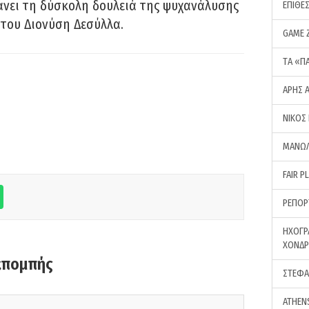
νει τη δύσκολη δουλειά της ψυχανάλυσης
ΕΠΙΘΕ
του Διονύση Δεσύλλα.
GAME 
ΤA «Π
ΑΡΗΣ 
ΝΙΚΟΣ
ΜΑΝΩΛ
FAIR P
ΡΕΠΟΡ
ΗΧΟΓΡ
ΧΟΝΔ
κπομπής
ΣΤΕΦΑ
ATHEN