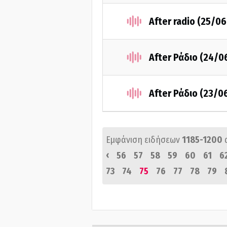
After radio (25/0
After Ράδιο (24/0
After Ράδιο (23/0
Εμφάνιση ειδήσεων
1185-1200
‹
56
57
58
59
60
61
6
73
74
75
76
77
78
79