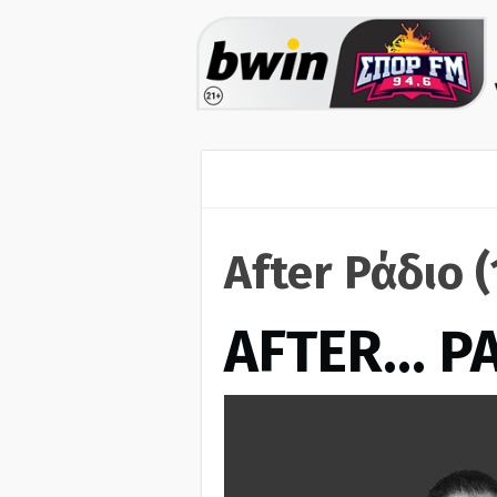
After Ράδιο 
AFTER… Ρ