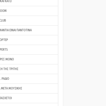
ΚΑΙ ΚΑΤΩ
ROOM
 CLUB
ΜΑΝΤΙΑ ΕΙΝΑΙ ΠΑΝΤΟΤΙΝΑ
ΠΟΡΤΕΡ
XPERTS
ΕΡΕΣ ΜΟΝΟ
ΣΗ ΤΗΣ ΤΡΙΤΗΣ
… ΡΑΔΙΟ
 ΜΕΤΑ ΜΟΥΣΙΚΗΣ
ΠΑΣΧΕΤΟΙ