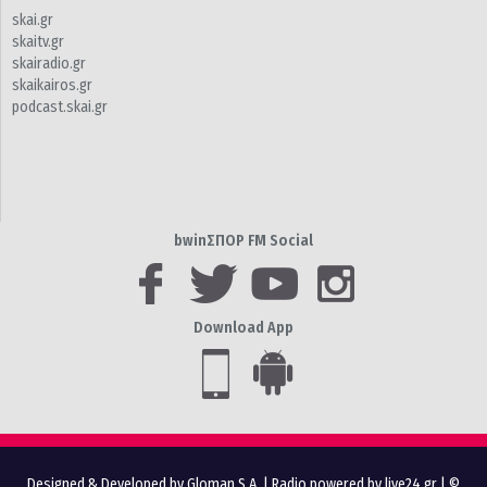
skai.gr
skaitv.gr
skairadio.gr
skaikairos.gr
podcast.skai.gr
bwinΣΠΟΡ FM Social
Download App
Designed & Developed by Gloman S.A.
|
Radio powered by live24.gr
| ©