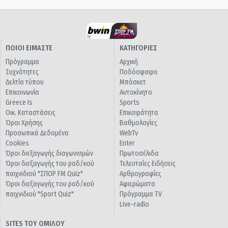
ΠΟΙΟΙ ΕΙΜΑΣΤΕ
ΚΑΤΗΓΟΡΙΕΣ
Πρόγραμμα
Αρχική
Συχνότητες
Ποδόσφαιρο
Δελτία τύπου
Μπάσκετ
Επικοινωνία
Αυτοκίνητο
Greece Is
Sports
Οικ. Καταστάσεις
Επικαιρότητα
Όροι Χρήσης
Βαθμολογίες
Προσωπικά Δεδομένα
WebTv
Cookies
Enter
Όροι διεξαγωγής διαγωνισμών
Πρωτοσέλιδα
Όροι διεξαγωγής του ραδ/κού
Τελευταίες Ειδήσεις
παιχνιδιού "ΣΠΟΡ FM Quiz"
Αρθρογραφίες
Όροι διεξαγωγής του ραδ/κού
Αφιερώματα
παιχνιδιού "Sport Quiz"
Πρόγραμμα TV
Live-radio
SITES ΤΟΥ ΟΜΙΛΟΥ