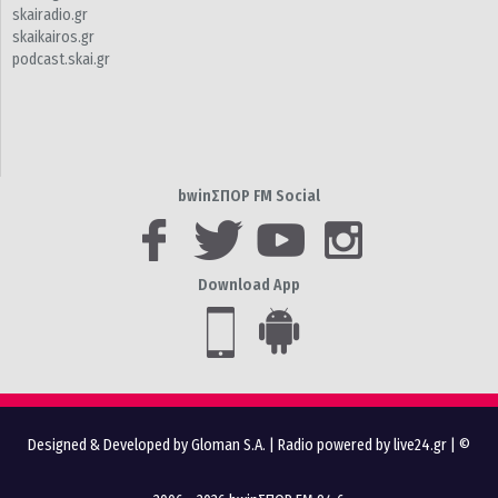
skairadio.gr
skaikairos.gr
podcast.skai.gr
bwinΣΠΟΡ FM Social
Download App
Designed & Developed by Gloman S.A.
|
Radio powered by live24.gr
| ©