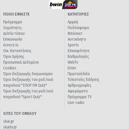
ΠΟΙΟΙ ΕΙΜΑΣΤΕ
ΚΑΤΗΓΟΡΙΕΣ
Πρόγραμμα
Αρχική
Συχνότητες
Ποδόσφαιρο
Δελτία τύπου
Μπάσκετ
Επικοινωνία
Αυτοκίνητο
Greece Is
Sports
Οικ. Καταστάσεις
Επικαιρότητα
Όροι Χρήσης
Βαθμολογίες
Προσωπικά Δεδομένα
WebTv
Cookies
Enter
Όροι διεξαγωγής διαγωνισμών
Πρωτοσέλιδα
Όροι διεξαγωγής του ραδ/κού
Τελευταίες Ειδήσεις
παιχνιδιού "ΣΠΟΡ FM Quiz"
Αρθρογραφίες
Όροι διεξαγωγής του ραδ/κού
Αφιερώματα
παιχνιδιού "Sport Quiz"
Πρόγραμμα TV
Live-radio
SITES ΤΟΥ ΟΜΙΛΟΥ
skai.gr
skaitv.gr